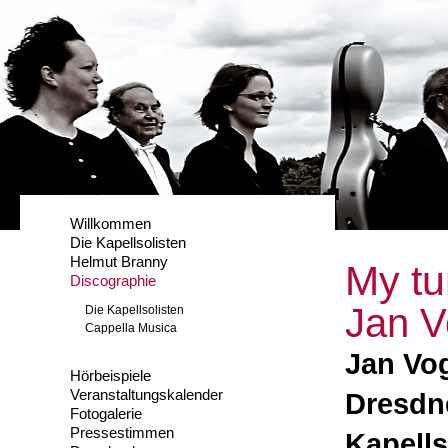
Willkommen
Die Kapellsolisten
Helmut Branny
My tu
Discographie
Jan V
Die Kapellsolisten
Cappella Musica
Jan Vog
Hörbeispiele
Veranstaltungskalender
Dresdn
Fotogalerie
Pressestimmen
Kapells