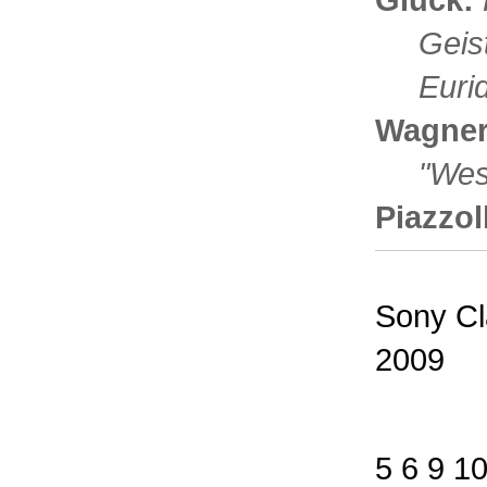
Geis
Euri
Wagner
"Wes
Piazzol
Sony Cl
2009
5 6 9 1