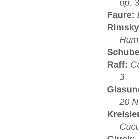
op. 3
Faure:
Rimsky
Humm
Schube
Raff:
Ca
3
Glasun
20 N
Kreisle
Cucu
Gluck: