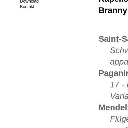
Download
Kontakt
Branny
Saint-S
Schw
appa
Paganin
17 -
Vari
Mendel
Flüg