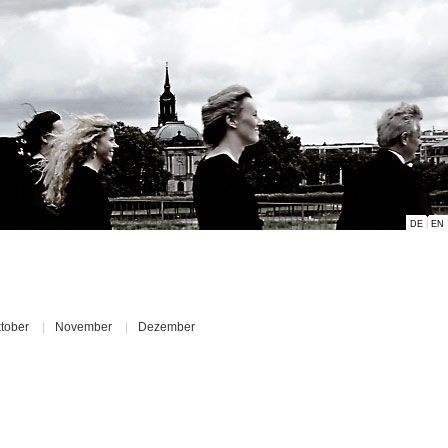
DE
|
EN
tober
|
November
|
Dezember