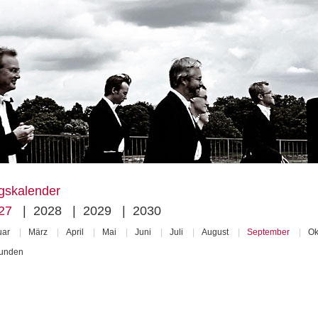
gskalender
27
|
2028
|
2029
|
2030
uar
|
März
|
April
|
Mai
|
Juni
|
Juli
|
August
|
September
|
Ok
funden