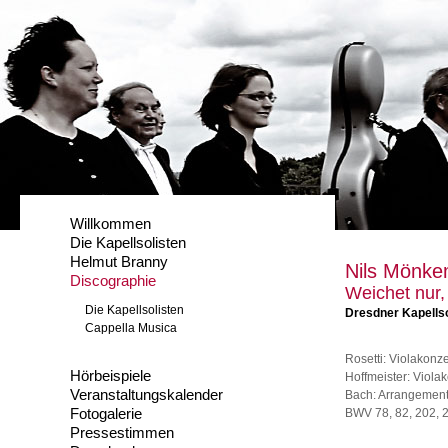
Willkommen
Die Kapellsolisten
Helmut Branny
Nils Mönke
Discographie
Weichet nur,
Die Kapellsolisten
Dresdner Kapellso
Cappella Musica
Rosetti: Violakon
Hörbeispiele
Hoffmeister: Viola
Veranstaltungskalender
Bach: Arrangements
Fotogalerie
BWV 78, 82, 202, 
Pressestimmen