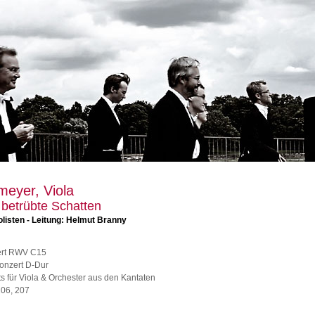
meyer, Viola
 betrübte Schatten
listen - Leitung: Helmut Branny
zert RWV C15
konzert D-Dur
 für Viola & Orchester aus den Kantaten
206, 207