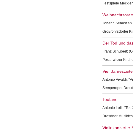
Festspiele Meckle
Weihnachtsorat
Johann Sebastian B
Großröhrsdorfer Ki
Der Tod und da
Franz Schubert: (G
Pesterwitzer Kirch
Vier Jahreszeite
Antonio Vivaldi: "V
Semperoper Dres
Teofane
Antonio Lotti: "Teo
Dresdner Musikfes
Violinkonzert e-