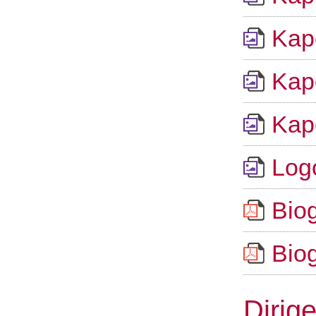
Kape
Kape
Kape
Logo
Biog
Biog
Dirige