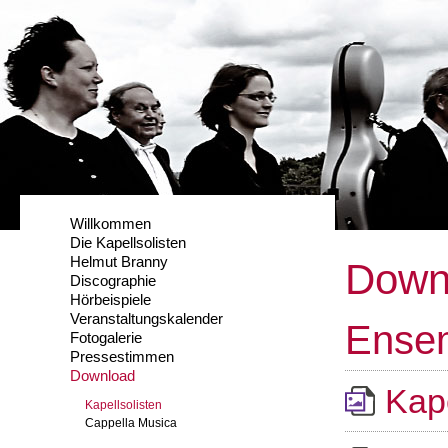
Willkommen
Die Kapellsolisten
Helmut Branny
Down
Discographie
Hörbeispiele
Veranstaltungskalender
Ense
Fotogalerie
Pressestimmen
Download
Kape
Kapellsolisten
Cappella Musica