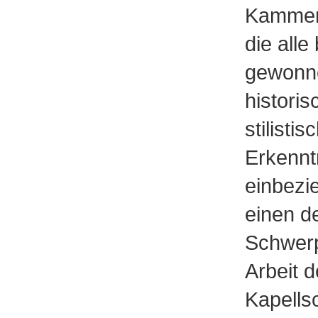
Kammer
die alle
gewonn
histori
stilistis
Erkennt
einbezie
einen d
Schwerp
Arbeit 
Kapellso