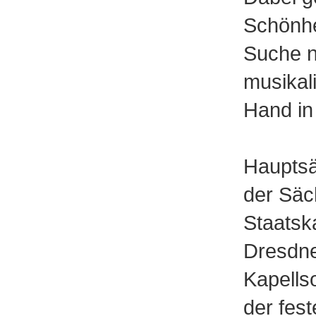
Schönhe
Suche 
musikal
Hand in
Hauptsä
der Säc
Staatska
Dresdn
Kapellso
der fes