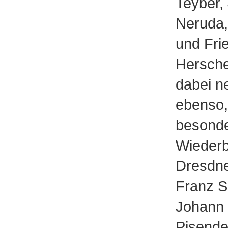
Teyber,
Neruda,
und Fri
Hersch
dabei n
ebenso,
besonde
Wiederb
Dresdne
Franz 
Johann
Pisende