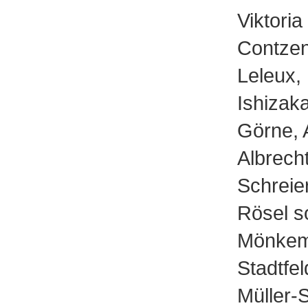
Viktoria
Contzen
Leleux,
Ishizak
Görne, 
Albrech
Schreie
Rösel s
Mönkeme
Stadtfel
Müller-S