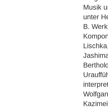
Musik u
unter H
B. Werk
Komponi
Lischka
Jashima
Berthol
Urauffü
interpre
Wolfga
Kazimei