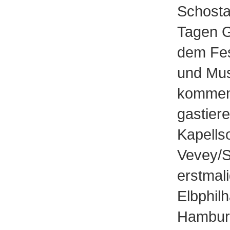
Schosta
Tagen G
dem Fes
und Mus
kommen
gastier
Kapellso
Vevey/
erstmal
Elbphil
Hamburg