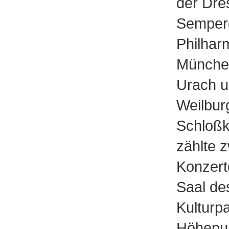
der Dre
Sempero
Philhar
Münche
Urach u
Weilbur
Schloßk
zählte z
Konzert
Saal de
Kulturp
Höhepu