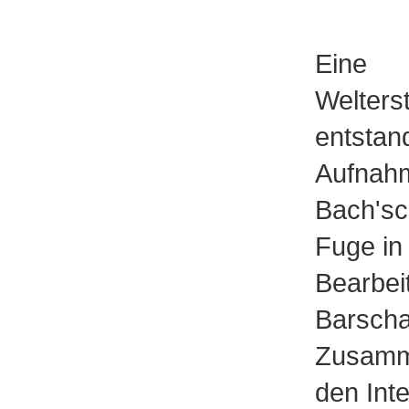
Eine
Welters
entstan
Aufnah
Bach'sc
Fuge in
Bearbei
Barschai
Zusamme
den Int