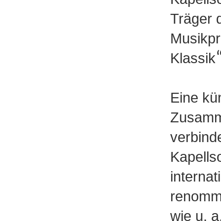
Träger
Musikpr
Klassik
Eine kü
Zusamm
verbind
Kapellso
internat
renommi
wie u. a