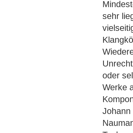
Mindes
sehr li
vielseit
Klangkö
Wieder
Unrecht
oder sel
Werke 
Komponi
Johann 
Nauman