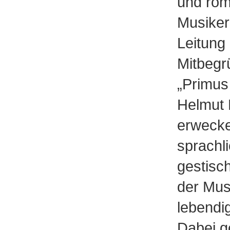
und rom
Musiker
Leitung
Mitbegr
„Primus 
Helmut 
erwecke
sprachl
gestisc
der Mus
lebendi
Dabei g