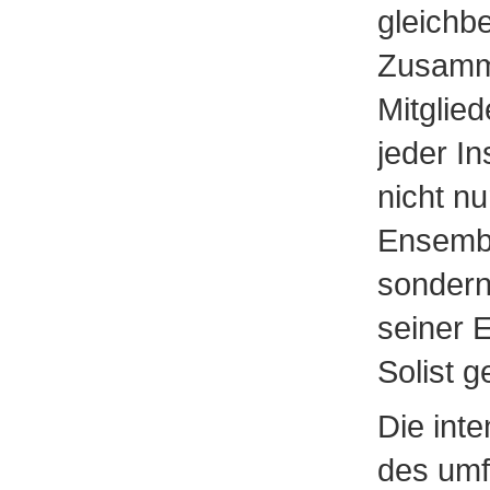
gleichb
Zusamme
Mitglied
jeder In
nicht nu
Ensemb
sondern
seiner E
Solist g
Die inte
des umf