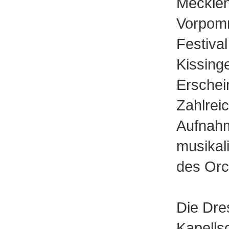
Mecklen
Vorpom
Festiva
Kissing
Erschei
Zahlrei
Aufnahm
musikali
des Orc
Die Dre
Kapellso