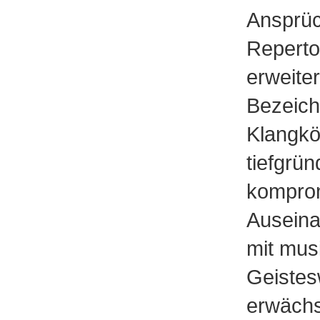
Ansprü
Reperto
erweite
Bezeich
Klangkör
tiefgrün
kompro
Auseina
mit mus
Geistes
erwächs