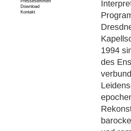
Pressestimmen
Interpre
Download
Kontakt
Progra
Dresdn
Kapellso
1994 sin
des En
verbund
Leidensc
epoche
Rekonst
barocke