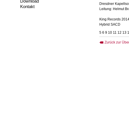
Download
Dresdner Kapellsol
Kontakt
Leitung: Helmut B
King Records 201
Hybrid SACD
5 6 9 10 11 12 13 
Zurück zur Über