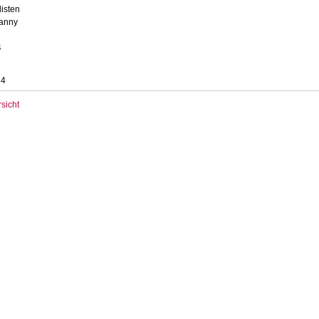
isten
ranny
4
14
sicht