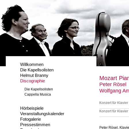
Willkommen
Die Kapellsolisten
Helmut Branny
Mozart Pia
Discographie
Peter Rösel
Die Kapellsolisten
Wolfgang Am
Cappella Musica
Konzert für Klavie
Hörbeispiele
Konzert für Klavie
Veranstaltungskalender
Fotogalerie
Pressestimmen
Peter Rösel, Klavie