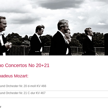
no Concertos No 20+21
adeus Mozart:
r und Orchester Nr. 20 d-moll KV 466
r und Orchester Nr. 21 C-dur KV 467
r