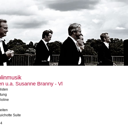
olinmusik
en u.a. Susanne Branny - Vl
isten
itung
ioline
zeiten
ichotte Suite
14