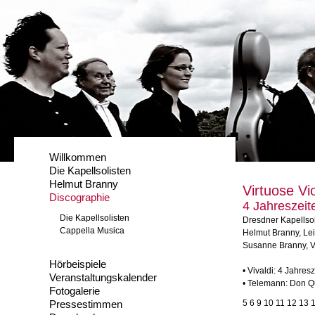
Willkommen
Die Kapellsolisten
Helmut Branny
Virtuose Vi
Discographie
4 Jahreszeit
Die Kapellsolisten
Dresdner Kapellsol
Cappella Musica
Helmut Branny, Le
Susanne Branny, V
Hörbeispiele
• Vivaldi: 4 Jahres
Veranstaltungskalender
• Telemann: Don Qu
Fotogalerie
Pressestimmen
5 6 9 10 11 12 13 